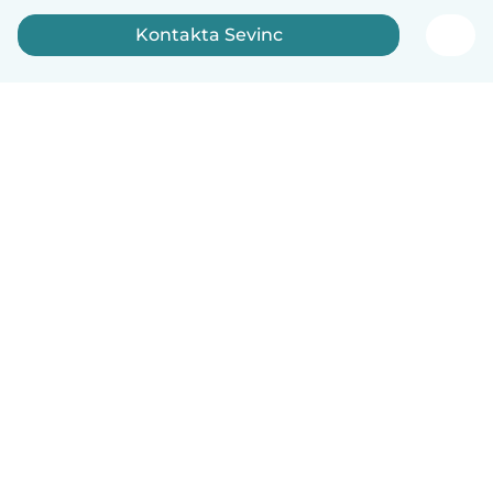
Kontakta Sevinc
Svenska
Så fungerar det
Hjälp
Villkor & Sekretess
Priser
Företagsinformation
Babysits Företag
Communityregler