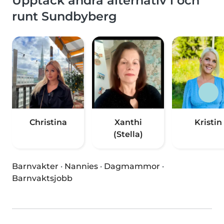
Upptäck andra alternativ i och
runt Sundbyberg
Christina
Xanthi
Kristin
(Stella)
Barnvakter
·
Nannies
·
Dagmammor
·
Barnvaktsjobb