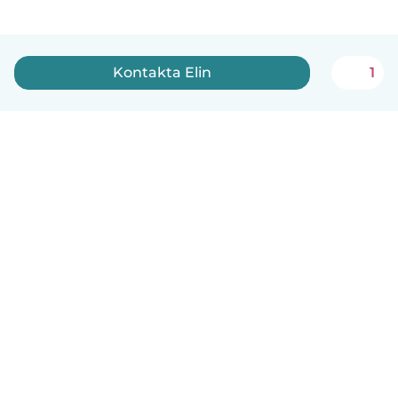
Kontakta Elin
1
Svenska
Så fungerar det
Hjälp
Villkor & Sekretess
Priser
Företagsinformation
Babysits Företag
Communityregler